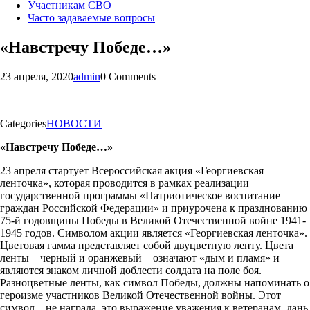
Участникам СВО
Часто задаваемые вопросы
«Навстречу Победе…»
23 апреля, 2020
admin
0 Comments
Categories
НОВОСТИ
«Навстречу Победе…»
23 апреля стартует Всероссийская акция «Георгиевская
ленточка», которая проводится в рамках реализации
государственной программы «Патриотическое воспитание
граждан Российской Федерации» и приурочена к празднованию
75-й годовщины Победы в Великой Отечественной войне 1941-
1945 годов. Символом акции является «Георгиевская ленточка».
Цветовая гамма представляет собой двуцветную ленту. Цвета
ленты – черный и оранжевый – означают «дым и пламя» и
являются знаком личной доблести солдата на поле боя.
Разноцветные ленты, как символ Победы, должны напоминать о
героизме участников Великой Отечественной войны. Этот
символ – не награда, это выражение уважения к ветеранам, дань