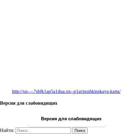
http://xn----7sbfk1ap5a1dua.xn--p1ai/pushkinskaya-karta/
Версия для слабовидящих
Версия для слабовидящих
Найти: