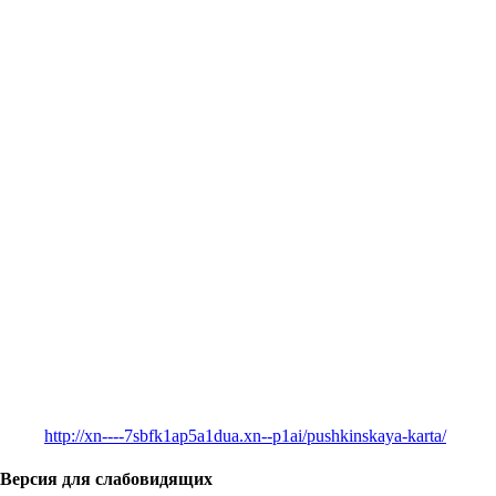
http://xn----7sbfk1ap5a1dua.xn--p1ai/pushkinskaya-karta/
Версия для слабовидящих