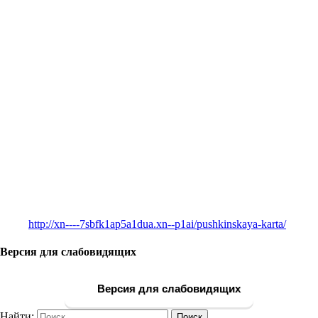
http://xn----7sbfk1ap5a1dua.xn--p1ai/pushkinskaya-karta/
Версия для слабовидящих
Версия для слабовидящих
Найти: