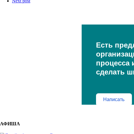
Next post
Есть пред
организац
процесса и
сделать ш
Написать
АФИША