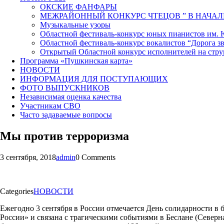
ОКСКИЕ ФАНФАРЫ
МЕЖРАЙОННЫЙ КОНКУРС ЧТЕЦОВ ” В НАЧАЛ
Музыкальные узоры
Областной фестиваль-конкурс юных пианистов им.
Областной фестиваль-конкурс вокалистов “Дорога зв
Открытый Областной конкурс исполнителей на стр
Программа «Пушкинская карта»
НОВОСТИ
ИНФОРМАЦИЯ ДЛЯ ПОСТУПАЮЩИХ
ФОТО ВЫПУСКНИКОВ
Независимая оценка качества
Участникам СВО
Часто задаваемые вопросы
Мы против терроризма
3 сентября, 2018
admin
0 Comments
Categories
НОВОСТИ
Ежегодно 3 сентября в России отмечается День солидарности в 
России» и связана с трагическими событиями в Беслане (Северна