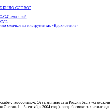
Е БЫЛО СЛОВО”
 Ю.С.Симоновой
езд”.
унно-смычковых инструментах «Вдохновение»
борьбе с терроризмом. Эта памятная дата России была установле
я Осетия, 1—3 сентября 2004 года), когда боевики захватили одн