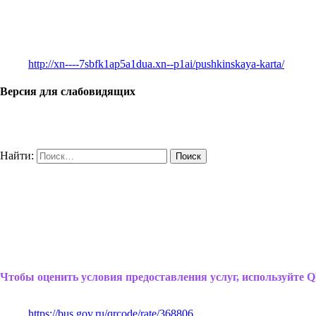
http://xn----7sbfk1ap5a1dua.xn--p1ai/pushkinskaya-karta/
Версия для слабовидящих
Найти:
Чтобы оценить условия предоставления услуг, используйте Q
https://bus.gov.ru/qrcode/rate/368806