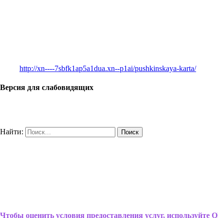
http://xn----7sbfk1ap5a1dua.xn--p1ai/pushkinskaya-karta/
Версия для слабовидящих
Найти:
Чтобы оценить условия предоставления услуг, используйте Q