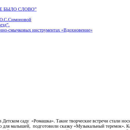
Е БЫЛО СЛОВО”
 Ю.С.Симоновой
езд”.
унно-смычковых инструментах «Вдохновение»
в Детском саду «Ромашка». Такие творческие встречи стали носи
о для малышей, подготовили сказку «Музыкальный теремок». 