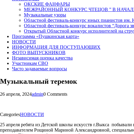
ОКСКИЕ ФАНФАРЫ
МЕЖРАЙОННЫЙ КОНКУРС ЧТЕЦОВ ” В НАЧАЛ
Музыкальные узоры
Областной фестиваль-конкурс юных пианистов им.
Областной фестиваль-конкурс вокалистов “Дорога зв
Открытый Областной конкурс исполнителей на стр
Программа «Пушкинская карта»
НОВОСТИ
ИНФОРМАЦИЯ ДЛЯ ПОСТУПАЮЩИХ
ФОТО ВЫПУСКНИКОВ
Независимая оценка качества
Участникам СВО
Часто задаваемые вопросы
Музыкальный теремок
26 апреля, 2024
admin
0 Comments
Categories
НОВОСТИ
25 апреля ребята из Детской школы искусств г.Выкса побывали 
преподавателем Рощиной Мариной Александровной, специальн