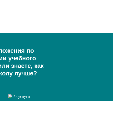
ложения по
ии учебного
ли знаете, как
колу лучше?