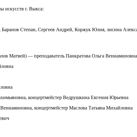
 искусств г. Выкса:
, Баранов Степан, Сергеев Андрей, Коржук Юлия, лисина Алек
злов Матвей) — преподаватель Панкратова Ольга Вениаминовна
йловна
йловна
Рахимьяновна, концертмейстер Ведрушкина Евгения Юрьевна
а Вениаминовна, концертмейстер Маслова Татьяна Михайловна
евич