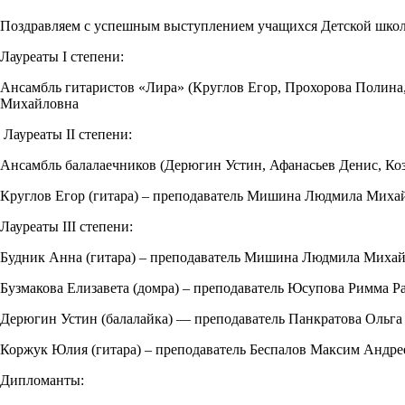
Поздравляем с успешным выступлением учащихся Детской школы
Лауреаты I степени:
Ансамбль гитаристов «Лира» (Круглов Егор, Прохорова Полина
Михайловна
Лауреаты II степени:
Ансамбль балалаечников (Дерюгин Устин, Афанасьев Денис, Ко
Круглов Егор (гитара) – преподаватель Мишина Людмила Миха
Лауреаты III степени:
Будник Анна (гитара) – преподаватель Мишина Людмила Миха
Бузмакова Елизавета (домра) – преподаватель Юсупова Римма 
Дерюгин Устин (балалайка) — преподаватель Панкратова Ольг
Коржук Юлия (гитара) – преподаватель Беспалов Максим Андре
Дипломанты: