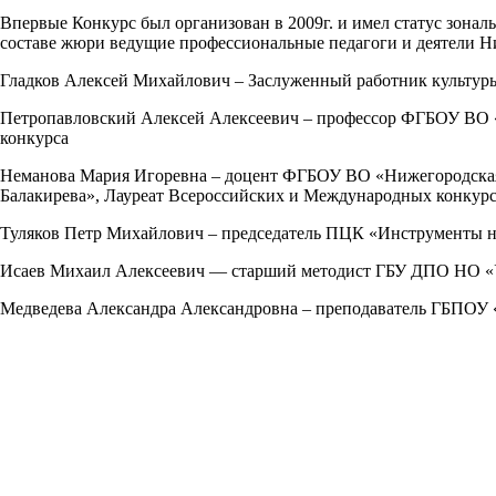
Впервые Конкурс был организован в 2009г. и имел статус зональ
составе жюри ведущие профессиональные педагоги и деятели Н
Гладков Алексей Михайлович – Заслуженный работник культур
Петропавловский Алексей Алексеевич – профессор ФГБОУ ВО «Н
конкурса
Неманова Мария Игоревна – доцент ФГБОУ ВО «Нижегородская 
Балакирева», Лауреат Всероссийских и Международных конкур
Туляков Петр Михайлович – председатель ПЦК «Инструменты н
Исаев Михаил Алексеевич — старший методист ГБУ ДПО НО «Уч
Медведева Александра Александровна – преподаватель ГБПОУ 