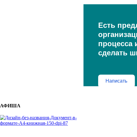
Есть пред
организац
процесса и
сделать ш
Написать
АФИША