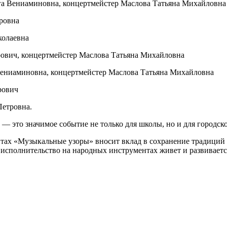
га Вениаминовна, концертмейстер Маслова Татьяна Михайловна
тровна
колаевна
рович, концертмейстер Маслова Татьяна Михайловна
 Вениаминовна, концертмейстер Маслова Татьяна Михайловна
рович
Петровна.
 это значимое событие не только для школы, но и для городско
ах «Музыкальные узоры» вносит вклад в сохранение традиций 
о исполнительство на народных инструментах живет и развивает