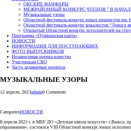
ОКСКИЕ ФАНФАРЫ
МЕЖРАЙОННЫЙ КОНКУРС ЧТЕЦОВ ” В НАЧАЛ
Музыкальные узоры
Областной фестиваль-конкурс юных пианистов им.
Областной фестиваль-конкурс вокалистов “Дорога зв
Открытый Областной конкурс исполнителей на стр
Программа «Пушкинская карта»
НОВОСТИ
ИНФОРМАЦИЯ ДЛЯ ПОСТУПАЮЩИХ
ФОТО ВЫПУСКНИКОВ
Независимая оценка качества
Участникам СВО
Часто задаваемые вопросы
МУЗЫКАЛЬНЫЕ УЗОРЫ
12 апреля, 2023
admin
0 Comments
Categories
НОВОСТИ
8 апреля 2023 г. в МБУ ДО «Детская школа искусств» г.Выкса
образования», состоялся VIII Областной конкурс юных исполн