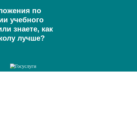
ложения по
ии учебного
ли знаете, как
колу лучше?