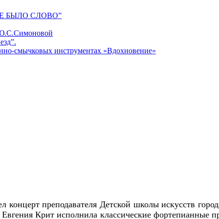
Е БЫЛО СЛОВО”
 Ю.С.Симоновой
езд”.
унно-смычковых инструментах «Вдохновение»
л концерт преподавателя Детской школы искусств город
 Евгения Крит исполнила классические фортепианные п