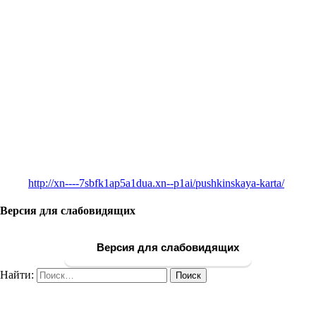
http://xn----7sbfk1ap5a1dua.xn--p1ai/pushkinskaya-karta/
Версия для слабовидящих
Версия для слабовидящих
Найти: