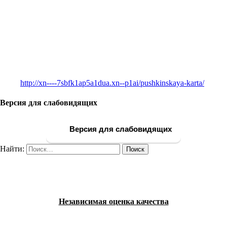
http://xn----7sbfk1ap5a1dua.xn--p1ai/pushkinskaya-karta/
Версия для слабовидящих
Версия для слабовидящих
Найти:
Независимая оценка качества