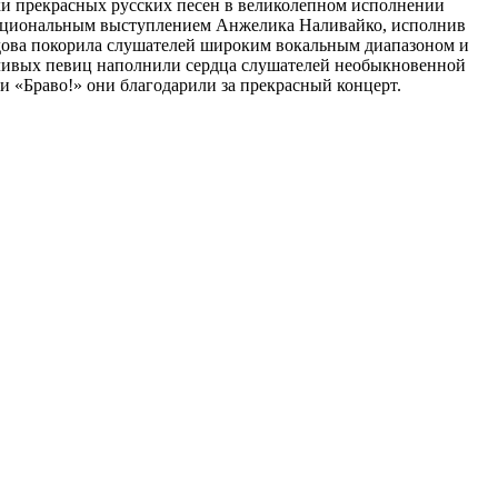
уки прекрасных русских песен в великолепном исполнении
моциональным выступлением Анжелика Наливайко, исполнив
здова покорила слушателей широким вокальным диапазоном и
ливых певиц наполнили сердца слушателей необыкновенной
 «Браво!» они благодарили за прекрасный концерт.