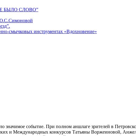
Е БЫЛО СЛОВО”
 Ю.С.Симоновой
езд”.
унно-смычковых инструментах «Вдохновение»
шло значимое событие. При полном аншлаге зрителей в Петровс
йских и Международных конкурсов Татьяны Воржеиновой, Анже