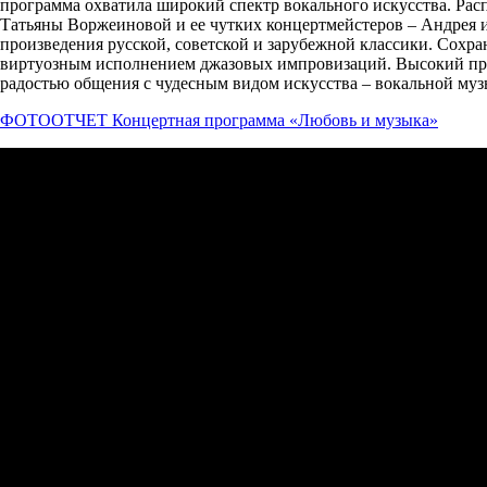
программа охватила широкий спектр вокального искусства. Рас
Татьяны Воржеиновой и ее чутких концертмейстеров – Андрея
произведения русской, советской и зарубежной классики. Сох
виртуозным исполнением джазовых импровизаций. Высокий про
радостью общения с чудесным видом искусства – вокальной му
ФОТООТЧЕТ Концертная программа «Любовь и музыка»