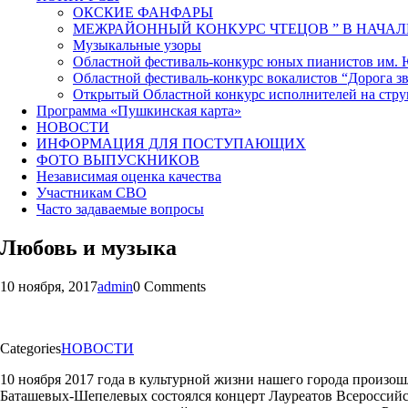
ОКСКИЕ ФАНФАРЫ
МЕЖРАЙОННЫЙ КОНКУРС ЧТЕЦОВ ” В НАЧАЛ
Музыкальные узоры
Областной фестиваль-конкурс юных пианистов им.
Областной фестиваль-конкурс вокалистов “Дорога зв
Открытый Областной конкурс исполнителей на стр
Программа «Пушкинская карта»
НОВОСТИ
ИНФОРМАЦИЯ ДЛЯ ПОСТУПАЮЩИХ
ФОТО ВЫПУСКНИКОВ
Независимая оценка качества
Участникам СВО
Часто задаваемые вопросы
Любовь и музыка
10 ноября, 2017
admin
0 Comments
Categories
НОВОСТИ
10 ноября 2017 года в культурной жизни нашего города произо
Баташевых-Шепелевых состоялся концерт Лауреатов Всеросси