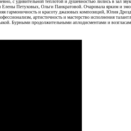
певно, с удивительной теплотой и душевностью лились в зал зв
 и Елены Петуховых, Ольги Панкратовой. Очаровала ярким и э
раняя гармоничность и красоту джазовых композиций, Юлия Дро
фессионализм, артистичность и мастерство исполнения талант
зыкой. Бурными продолжительными аплодисментами и возгласами