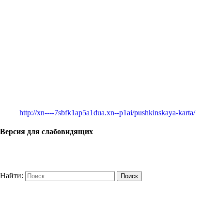
http://xn----7sbfk1ap5a1dua.xn--p1ai/pushkinskaya-karta/
Версия для слабовидящих
Найти: