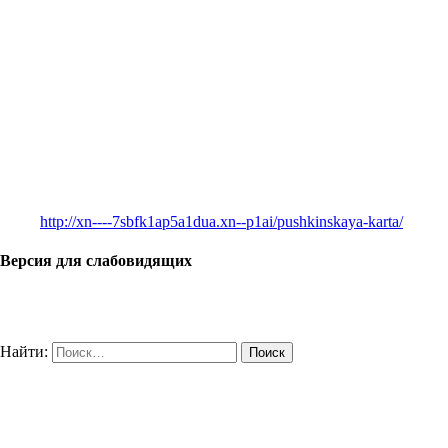
http://xn----7sbfk1ap5a1dua.xn--p1ai/pushkinskaya-karta/
Версия для слабовидящих
Найти: