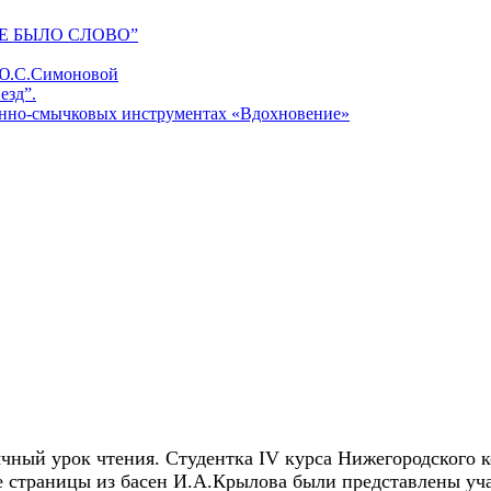
Е БЫЛО СЛОВО”
 Ю.С.Симоновой
езд”.
унно-смычковых инструментах «Вдохновение»
ычный урок чтения. Студентка
IV
курса Нижегородского к
е страницы из басен И.А.Крылова были представлены уча