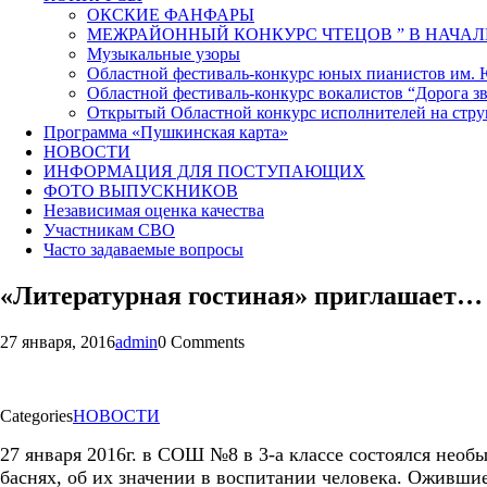
ОКСКИЕ ФАНФАРЫ
МЕЖРАЙОННЫЙ КОНКУРС ЧТЕЦОВ ” В НАЧАЛ
Музыкальные узоры
Областной фестиваль-конкурс юных пианистов им.
Областной фестиваль-конкурс вокалистов “Дорога зв
Открытый Областной конкурс исполнителей на стр
Программа «Пушкинская карта»
НОВОСТИ
ИНФОРМАЦИЯ ДЛЯ ПОСТУПАЮЩИХ
ФОТО ВЫПУСКНИКОВ
Независимая оценка качества
Участникам СВО
Часто задаваемые вопросы
«Литературная гостиная» приглашает…
27 января, 2016
admin
0 Comments
Categories
НОВОСТИ
27 января 2016г. в СОШ №8 в 3-а классе состоялся необ
баснях, об их значении в воспитании человека. Оживши