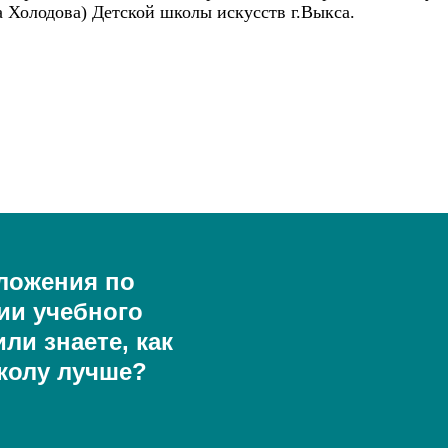
а Холодова) Детской школы искусств г.Выкса.
ложения по
ии учебного
ли знаете, как
колу лучше?