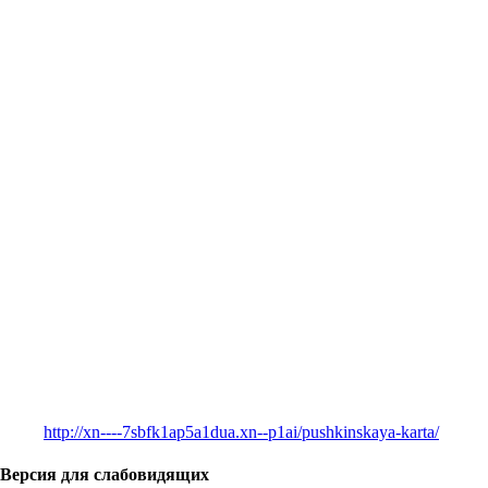
http://xn----7sbfk1ap5a1dua.xn--p1ai/pushkinskaya-karta/
Версия для слабовидящих