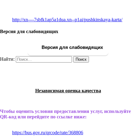
http://xn----7sbfk1ap5a1dua.xn--p1ai/pushkinskaya-karta/
Версия для слабовидящих
Версия для слабовидящих
Найти:
Независимая оценка качества
Чтобы оценить условия предоставления услуг, используйте
QR-код или перейдите по ссылке ниже:
https://bus.gov.ru/qrcode/rate/368806