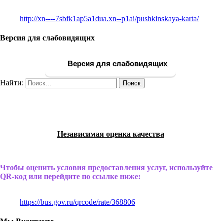
http://xn----7sbfk1ap5a1dua.xn--p1ai/pushkinskaya-karta/
Версия для слабовидящих
Версия для слабовидящих
Найти:
Независимая оценка качества
Чтобы оценить условия предоставления услуг, используйте
QR-код или перейдите по ссылке ниже:
https://bus.gov.ru/qrcode/rate/368806