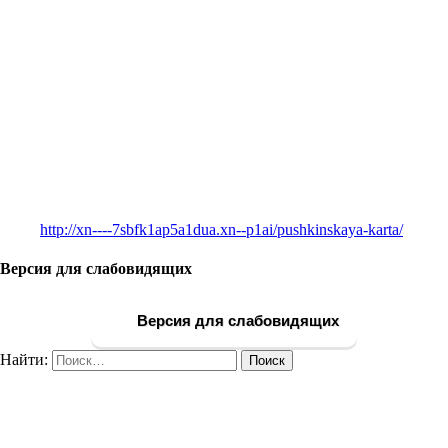
http://xn----7sbfk1ap5a1dua.xn--p1ai/pushkinskaya-karta/
Версия для слабовидящих
Версия для слабовидящих
Найти: