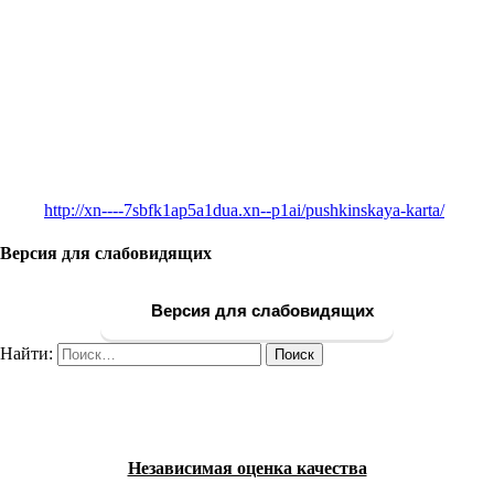
http://xn----7sbfk1ap5a1dua.xn--p1ai/pushkinskaya-karta/
Версия для слабовидящих
Версия для слабовидящих
Найти:
Независимая оценка качества