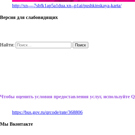
http://xn----7sbfk1ap5a1dua.xn--p1ai/pushkinskaya-karta/
Версия для слабовидящих
Найти:
Чтобы оценить условия предоставления услуг, используйте Q
https://bus.gov.ru/qrcode/rate/368806
Мы Вконтакте