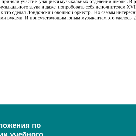
 приняли участие учащиеся музыкальных отделений школы. В ра
узыкального звука и даже попробовать себя исполнителем XVIII
 как это сделал Лондонский овощной оркестр. Но самым интере
оими руками. И присутствующим юным музыкантам это удалось.
ложения по
ии учебного