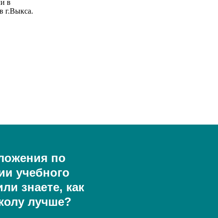
и в
 г.Выкса.
ложения по
ии учебного
ли знаете, как
колу лучше?