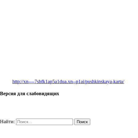
http://xn----7sbfk1ap5a1dua.xn--p1ai/pushkinskaya-karta/
Версия для слабовидящих
Найти: