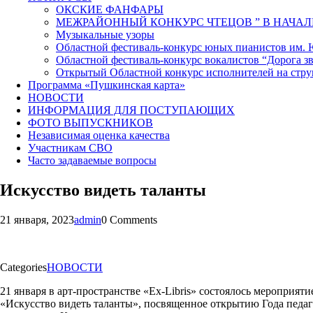
ОКСКИЕ ФАНФАРЫ
МЕЖРАЙОННЫЙ КОНКУРС ЧТЕЦОВ ” В НАЧАЛ
Музыкальные узоры
Областной фестиваль-конкурс юных пианистов им.
Областной фестиваль-конкурс вокалистов “Дорога зв
Открытый Областной конкурс исполнителей на стр
Программа «Пушкинская карта»
НОВОСТИ
ИНФОРМАЦИЯ ДЛЯ ПОСТУПАЮЩИХ
ФОТО ВЫПУСКНИКОВ
Независимая оценка качества
Участникам СВО
Часто задаваемые вопросы
Искусство видеть таланты
21 января, 2023
admin
0 Comments
Categories
НОВОСТИ
21 января в арт-пространстве «Ex-Libris» состоялось мероприяти
«Искусство видеть таланты», посвященное открытию Года педаг