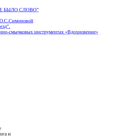
Е БЫЛО СЛОВО”
 Ю.С.Симоновой
езд”.
унно-смычковых инструментах «Вдохновение»
е
ога и