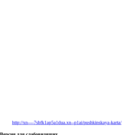
http://xn----7sbfk1ap5a1dua.xn--p1ai/pushkinskaya-karta/
Версия для слабовидящих