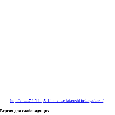
http://xn----7sbfk1ap5a1dua.xn--p1ai/pushkinskaya-karta/
Версия для слабовидящих