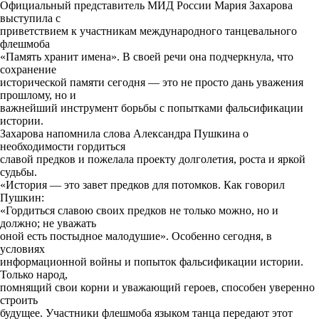
Официальный представитель МИД России Мария Захарова
выступила с
приветствием к участникам международного танцевального
флешмоба
«Память хранит имена». В своей речи она подчеркнула, что
сохранение
исторической памяти сегодня — это не просто дань уважения
прошлому, но и
важнейший инструмент борьбы с попытками фальсификации
истории.
Захарова напомнила слова Александра Пушкина о
необходимости гордиться
славой предков и пожелала проекту долголетия, роста и яркой
судьбы.
«История — это завет предков для потомков. Как говорил
Пушкин:
«Гордиться славою своих предков не только можно, но и
должно; не уважать
оной есть постыдное малодушие». Особенно сегодня, в
условиях
информационной войны и попыток фальсификации истории.
Только народ,
помнящий свои корни и уважающий героев, способен уверенно
строить
будущее. Участники флешмоба языком танца передают этот