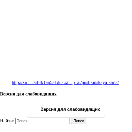
http://xn----7sbfk1ap5a1dua.xn--p1ai/pushkinskaya-karta/
Версия для слабовидящих
Версия для слабовидящих
Найти: