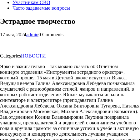
Участникам СВО
Часто задаваемые вопросы
Эстрадное творчество
17 мая, 2024
admin
0 Comments
Categories
НОВОСТИ
Ярко и зажигательно – так можно сказать об Отчетном
концерте отделения «Инструменты эстрадного оркестра»,
который прошел 15 мая в Детской школе искусств г.Выкса.
Ведущая вечера Галина Александровна Лебедева познакомила
слушателей с разнообразием стилей, жанров и направлений, в
которых работает отделение. Юные музыканты играли на
синтезаторе и электрогитаре (преподаватели Галина
Александровна Лебедева, Оксана Викторовна Тугарева, Наталья
Владимировна Московская, Михаил Александрович Бормотин).
Зав.отделением Ксения Владимировна Леухина поздравила
учащихся, преподавателей и родителей с окончанием учебного
года и вручила грамоты за отличные успехи в учебе и активную
конкурсную и концертную деятельность лучшим учащимся
отделения. Финальным аккордом стало выступление эстрадного