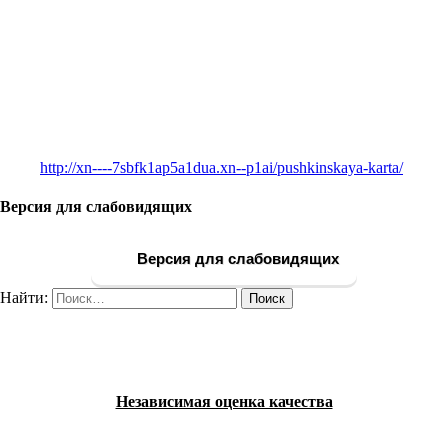
http://xn----7sbfk1ap5a1dua.xn--p1ai/pushkinskaya-karta/
Версия для слабовидящих
Версия для слабовидящих
Найти:
Независимая оценка качества