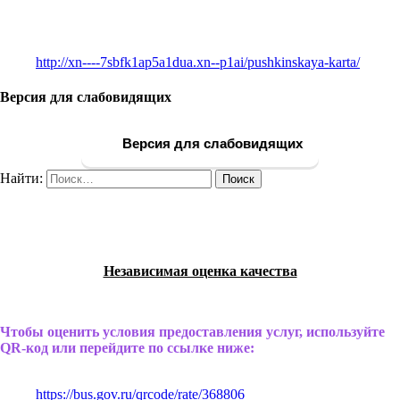
http://xn----7sbfk1ap5a1dua.xn--p1ai/pushkinskaya-karta/
Версия для слабовидящих
Версия для слабовидящих
Найти:
Независимая оценка качества
Чтобы оценить условия предоставления услуг, используйте
QR-код или перейдите по ссылке ниже:
https://bus.gov.ru/qrcode/rate/368806