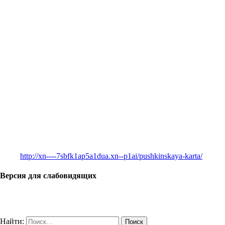
http://xn----7sbfk1ap5a1dua.xn--p1ai/pushkinskaya-karta/
Версия для слабовидящих
Найти: