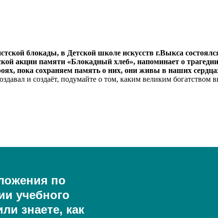
истской блокады, в Детской школе искусств г.Выкса состоял
кой акции памяти «Блокадный хлеб», напоминает о трагедии 
х, пока сохраняем память о них, они живы в наших сердцах 
оздавал и создаёт, подумайте о том, каким великим богатством вы
ложения по
ии учебного
ли знаете, как