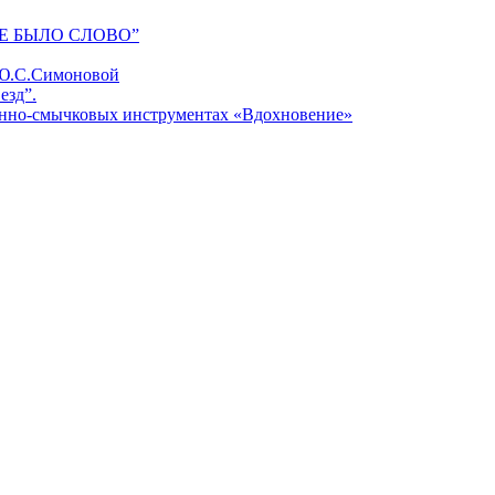
Е БЫЛО СЛОВО”
 Ю.С.Симоновой
езд”.
унно-смычковых инструментах «Вдохновение»