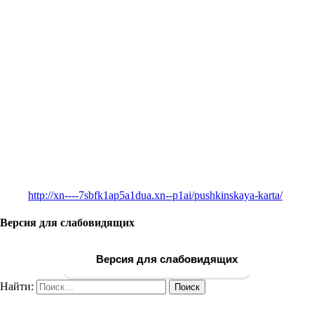
http://xn----7sbfk1ap5a1dua.xn--p1ai/pushkinskaya-karta/
Версия для слабовидящих
Версия для слабовидящих
Найти: