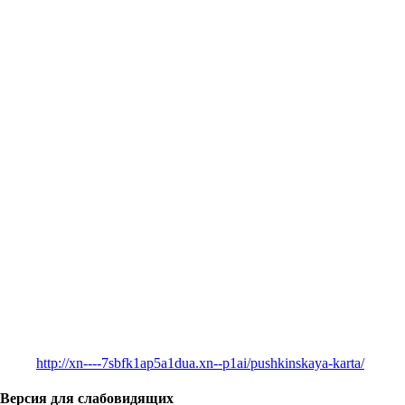
http://xn----7sbfk1ap5a1dua.xn--p1ai/pushkinskaya-karta/
Версия для слабовидящих