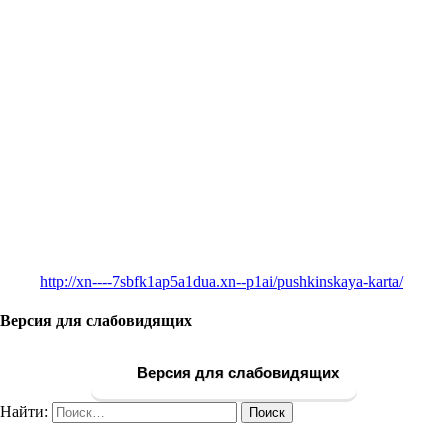
http://xn----7sbfk1ap5a1dua.xn--p1ai/pushkinskaya-karta/
Версия для слабовидящих
Версия для слабовидящих
Найти: