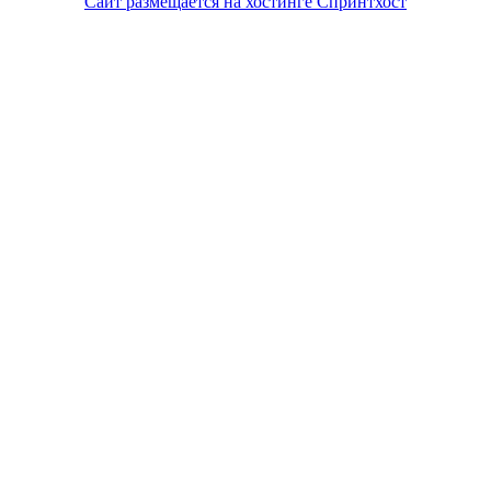
Сайт размещается на хостинге Спринтхост