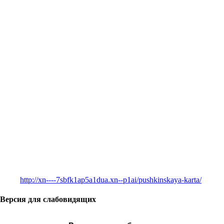
http://xn----7sbfk1ap5a1dua.xn--p1ai/pushkinskaya-karta/
Версия для слабовидящих