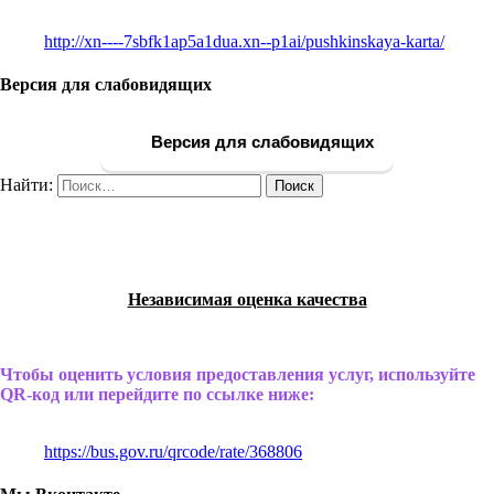
http://xn----7sbfk1ap5a1dua.xn--p1ai/pushkinskaya-karta/
Версия для слабовидящих
Версия для слабовидящих
Найти:
Независимая оценка качества
Чтобы оценить условия предоставления услуг, используйте
QR-код или перейдите по ссылке ниже:
https://bus.gov.ru/qrcode/rate/368806