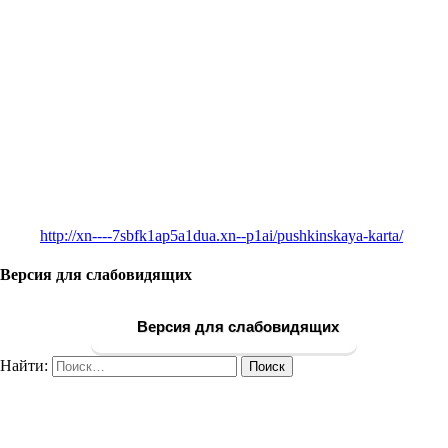
http://xn----7sbfk1ap5a1dua.xn--p1ai/pushkinskaya-karta/
Версия для слабовидящих
Версия для слабовидящих
Найти: