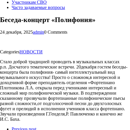
Участникам СВО
Часто задаваемые вопросы
Беседа-концерт «Полифония»
24 декабря, 2025
admin
0 Comments
Categories
НОВОСТИ
Стало доброй традицией проводить в музыкальных классах
р.п. Досчатого тематические встречи. 20декабря гостем беседы-
концерта была полифония- самый интеллектуальный вид
музыкального искусства! Просто о сложном,в интересной и
доходчивой форме преподавтель отделения «Фортепиано
Плотникова Л.А. открыла перед учениками интересный и
сложный мир полифонической музыки. В подтверждении
сказанному прозвучали фортепианные полифонические пьесы
разной сложности,от подголосочной песни до двухголосных
фугет и прелюдий в исполнении учеников класса фортепиано.
Звучали произведения Г.Генделя,Р. Павлюченко и конечно же
И.С. Баха.
Previous post