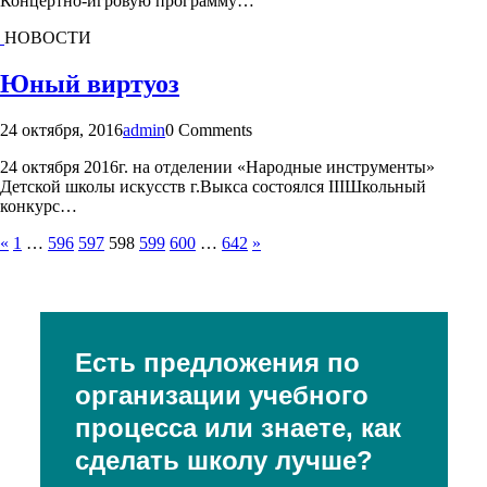
Концертно-игровую программу…
НОВОСТИ
Юный виртуоз
24 октября, 2016
admin
0 Comments
24 октября 2016г. на отделении «Народные инструменты»
Детской школы искусств г.Выкса состоялся IIIШкольный
конкурс…
«
1
…
596
597
598
599
600
…
642
»
Есть предложения по
организации учебного
процесса или знаете, как
сделать школу лучше?