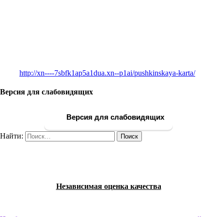
http://xn----7sbfk1ap5a1dua.xn--p1ai/pushkinskaya-karta/
Версия для слабовидящих
Версия для слабовидящих
Найти:
Независимая оценка качества