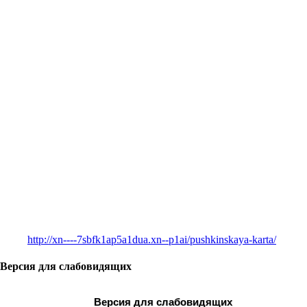
http://xn----7sbfk1ap5a1dua.xn--p1ai/pushkinskaya-karta/
Версия для слабовидящих
Версия для слабовидящих