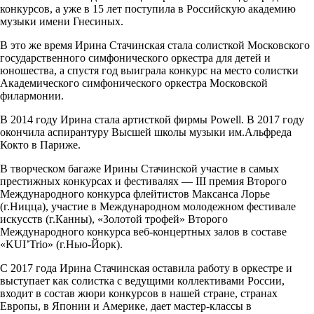
конкурсов, а уже в 15 лет поступила в Российскую академию
музыки имени Гнесиных.
В это же время Ирина Стачинская стала солисткой Московского
государственного симфонического оркестра для детей и
юношества, а спустя год выиграла конкурс на место солистки
Академического симфонического оркестра Московской
филармонии.
В 2014 году Ирина стала артисткой фирмы Powell. В 2017 году
окончила аспирантуру Высшей школы музыки им.Альфреда
Кокто в Париже.
В творческом багаже Ирины Стачинской участие в самых
престижных конкурсах и фестивалях — III премия Второго
Международного конкурса флейтистов Максанса Лорье
(г.Ницца), участие в Международном молодежном фестивале
искусств (г.Канны), «Золотой трофей» Второго
Международного конкурса веб-концертных залов в составе
«KUI’Trio» (г.Нью-Йорк).
С 2017 года Ирина Стачинская оставила работу в оркестре и
выступает как солистка с ведущими коллективами России,
входит в состав жюри конкурсов в нашей стране, странах
Европы, в Японии и Америке, дает мастер-классы в