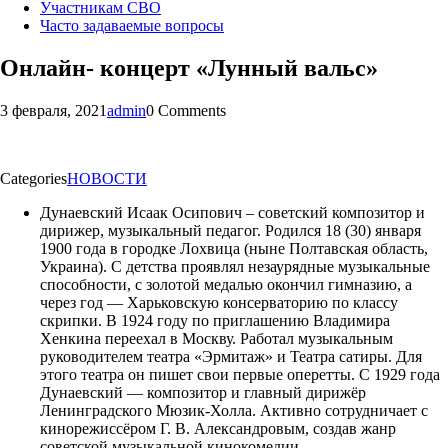
Участникам СВО
Часто задаваемые вопросы
Онлайн- концерт «Лунный вальс»
3 февраля, 2021
admin
0 Comments
Categories
НОВОСТИ
Дунаевский Исаак Осипович – советский композитор и
дирижер, музыкальный педагог. Родился 18 (30) января
1900 года в городке Лохвица (ныне Полтавская область,
Украина). С детства проявлял незаурядные музыкальные
способности, с золотой медалью окончил гимназию, а
через год — Харьковскую консерваторию по классу
скрипки. В 1924 году по приглашению Владимира
Хенкина переехал в Москву. Работал музыкальным
руководителем театра «Эрмитаж» и Театра сатиры. Для
этого театра он пишет свои первые оперетты. С 1929 года
Дунаевский — композитор и главный дирижёр
Ленинградского Мюзик-Холла. Активно сотрудничает с
кинорежиссёром Г. В. Александровым, создав жанр
советской музыкальной кинокомедии.