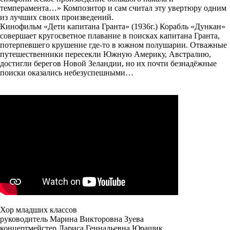
темперамента…» Композитор и сам считал эту увертюру одним
из лучших своих произведений.
Кинофильм «Дети капитана Гранта» (1936г.) Корабль «Дункан»
совершает кругосветное плавание в поисках капитана Гранта,
потерпевшего крушение где-то в южном полушарии. Отважные
путешественники пересекли Южную Америку, Австралию,
достигли берегов Новой Зеландии, но их почти безнадёжные
поиски оказались небезуспешными…
Хор младших классов
руководитель Марина Викторовна Зуева
концертмейстер Лариса Геннадьевна Юращик