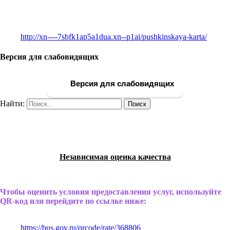
http://xn----7sbfk1ap5a1dua.xn--p1ai/pushkinskaya-karta/
Версия для слабовидящих
Версия для слабовидящих
Найти:
Независимая оценка качества
Чтобы оценить условия предоставления услуг, используйте
QR-код или перейдите по ссылке ниже:
https://bus.gov.ru/qrcode/rate/368806