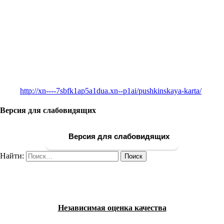
http://xn----7sbfk1ap5a1dua.xn--p1ai/pushkinskaya-karta/
Версия для слабовидящих
Версия для слабовидящих
Найти:
Независимая оценка качества