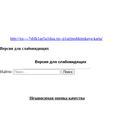
http://xn----7sbfk1ap5a1dua.xn--p1ai/pushkinskaya-karta/
Версия для слабовидящих
Версия для слабовидящих
Найти:
Независимая оценка качества