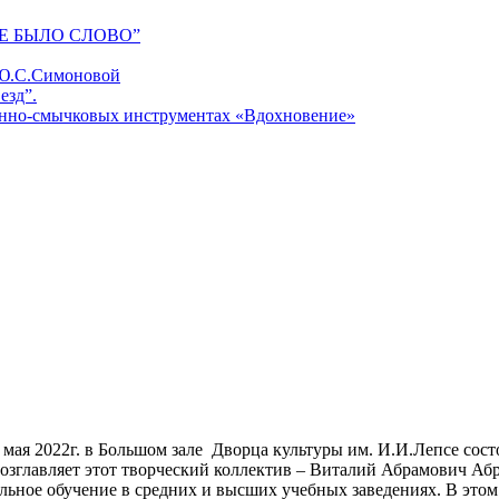
Е БЫЛО СЛОВО”
 Ю.С.Симоновой
езд”.
унно-смычковых инструментах «Вдохновение»
мая 2022г. в Большом зале Дворца культуры им. И.И.Лепсе сост
 Возглавляет этот творческий коллектив – Виталий Абрамович А
ьное обучение в средних и высших учебных заведениях. В этом 