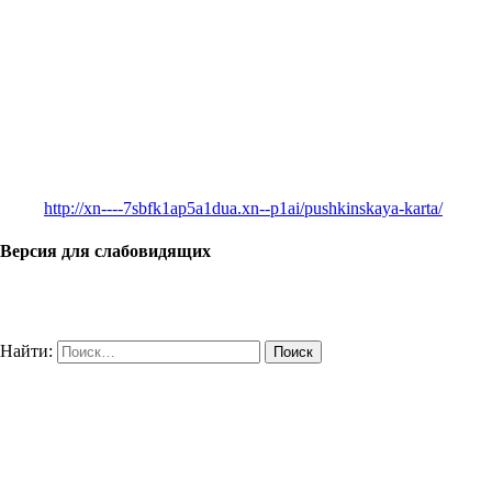
http://xn----7sbfk1ap5a1dua.xn--p1ai/pushkinskaya-karta/
Версия для слабовидящих
Найти: