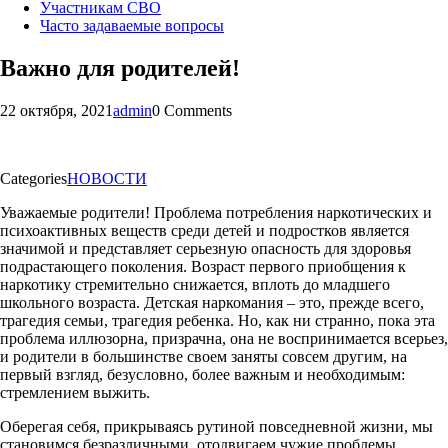
Участникам СВО
Часто задаваемые вопросы
Важно для родителей!
22 октября, 2021
admin
0 Comments
Categories
НОВОСТИ
Уважаемые родители! Проблема потребления наркотических и
психоактивных веществ среди детей и подростков является
значимой и представляет серьезную опасность для здоровья
подрастающего поколения. Возраст первого приобщения к
наркотику стремительно снижается, вплоть до младшего
школьного возраста. Детская наркомания – это, прежде всего,
трагедия семьи, трагедия ребенка. Но, как ни странно, пока эта
проблема иллюзорна, призрачна, она не воспринимается всерьез,
и родители в большинстве своем заняты совсем другим, на
первый взгляд, безусловно, более важным и необходимым:
стремлением выжить.
Оберегая себя, прикрываясь рутиной повседневной жизни, мы
становимся безразличными, отодвигаем чужие проблемы