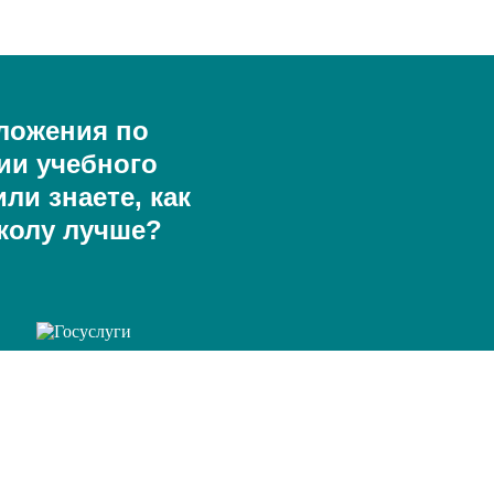
ложения по
ии учебного
ли знаете, как
колу лучше?