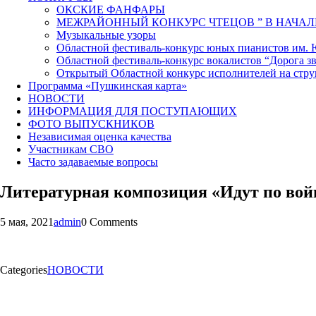
ОКСКИЕ ФАНФАРЫ
МЕЖРАЙОННЫЙ КОНКУРС ЧТЕЦОВ ” В НАЧАЛ
Музыкальные узоры
Областной фестиваль-конкурс юных пианистов им.
Областной фестиваль-конкурс вокалистов “Дорога зв
Открытый Областной конкурс исполнителей на стр
Программа «Пушкинская карта»
НОВОСТИ
ИНФОРМАЦИЯ ДЛЯ ПОСТУПАЮЩИХ
ФОТО ВЫПУСКНИКОВ
Независимая оценка качества
Участникам СВО
Часто задаваемые вопросы
Литературная композиция «Идут по вой
5 мая, 2021
admin
0 Comments
Categories
НОВОСТИ