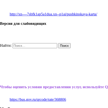
http://xn----7sbfk1ap5a1dua.xn--p1ai/pushkinskaya-karta/
Версия для слабовидящих
Найти:
Чтобы оценить условия предоставления услуг, используйте Q
https://bus.gov.ru/qrcode/rate/368806