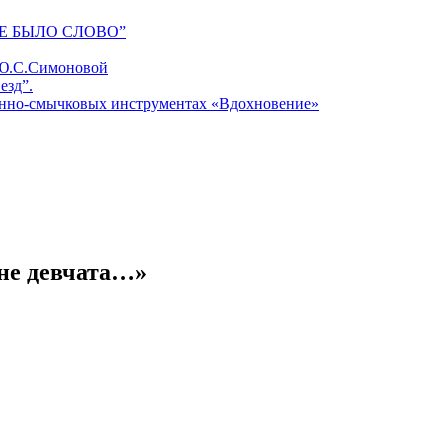
Е БЫЛО СЛОВО”
 Ю.С.Симоновой
езд”.
унно-смычковых инструментах «Вдохновение»
не девчата…»