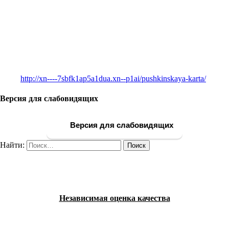
http://xn----7sbfk1ap5a1dua.xn--p1ai/pushkinskaya-karta/
Версия для слабовидящих
Версия для слабовидящих
Найти:
Независимая оценка качества