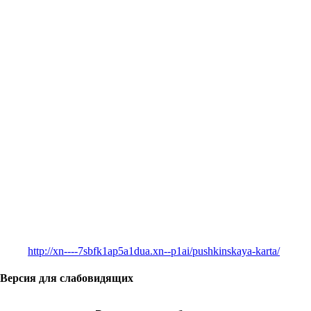
http://xn----7sbfk1ap5a1dua.xn--p1ai/pushkinskaya-karta/
Версия для слабовидящих