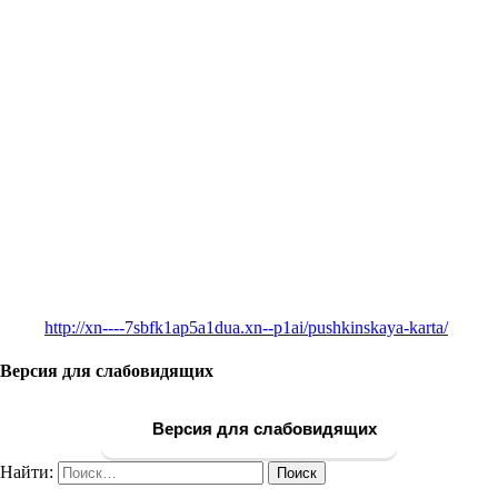
http://xn----7sbfk1ap5a1dua.xn--p1ai/pushkinskaya-karta/
Версия для слабовидящих
Версия для слабовидящих
Найти: