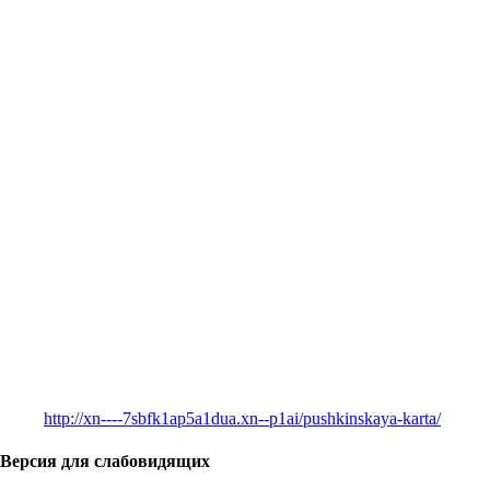
http://xn----7sbfk1ap5a1dua.xn--p1ai/pushkinskaya-karta/
Версия для слабовидящих