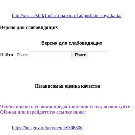
http://xn----7sbfk1ap5a1dua.xn--p1ai/pushkinskaya-karta/
Версия для слабовидящих
Версия для слабовидящих
Найти:
Независимая оценка качества
Чтобы оценить условия предоставления услуг, используйте
QR-код или перейдите по ссылке ниже:
https://bus.gov.ru/qrcode/rate/368806